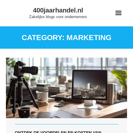
Skip
400jaarhandel.nl
to
Zakelijke blogs voor ondernemers
content
CATEGORY:
MARKETING
ONTDEK DE VOORDELEN EN KOSTEN VAN