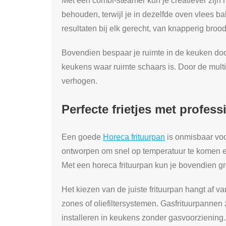
Met een combi-steamer kun je creatiever zijn
behouden, terwijl je in dezelfde oven vlees ba
resultaten bij elk gerecht, van knapperig brood 
Bovendien bespaar je ruimte in de keuken door
keukens waar ruimte schaars is. Door de multifu
verhogen.
Perfecte frietjes met profes
Een goede
Horeca frituurpan
is onmisbaar voor
ontworpen om snel op temperatuur te komen en 
Met een horeca frituurpan kun je bovendien gr
Het kiezen van de juiste frituurpan hangt af va
zones of oliefiltersystemen. Gasfrituurpannen 
installeren in keukens zonder gasvoorziening.