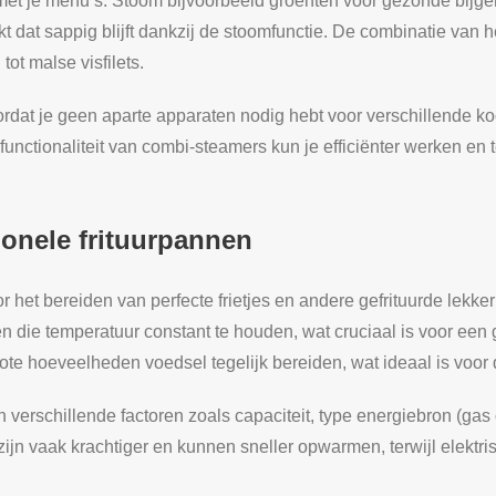
 met je menu’s. Stoom bijvoorbeeld groenten voor gezonde bijge
kt dat sappig blijft dankzij de stoomfunctie. De combinatie van h
tot malse visfilets.
dat je geen aparte apparaten nodig hebt voor verschillende koo
nctionaliteit van combi-steamers kun je efficiënter werken en te
sionele frituurpannen
 het bereiden van perfecte frietjes en andere gefrituurde lekker
die temperatuur constant te houden, wat cruciaal is voor een g
ote hoeveelheden voedsel tegelijk bereiden, wat ideaal is voor 
n verschillende factoren zoals capaciteit, type energiebron (gas 
zijn vaak krachtiger en kunnen sneller opwarmen, terwijl elektris