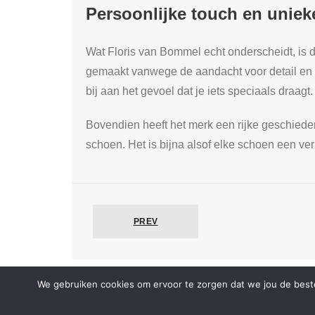
Persoonlijke touch en unieke
Wat Floris van Bommel echt onderscheidt, is de
gemaakt vanwege de aandacht voor detail en d
bij aan het gevoel dat je iets speciaals draagt.
Bovendien heeft het merk een rijke geschiedeni
schoen. Het is bijna alsof elke schoen een ver
PREV
We gebruiken cookies om ervoor te zorgen dat we jou de beste
Developed by
Shuttle Themes
. Powered by
WordPres