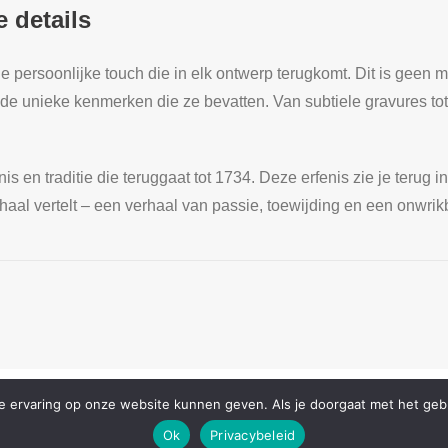
 details
 persoonlijke touch die in elk ontwerp terugkomt. Dit is geen m
e unieke kenmerken die ze bevatten. Van subtiele gravures tot
s en traditie die teruggaat tot 1734. Deze erfenis zie je terug 
haal vertelt – een verhaal van passie, toewijding en een onwrik
 ervaring op onze website kunnen geven. Als je doorgaat met het gebru
s
.
Ok
Privacybeleid