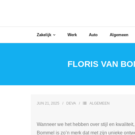
Skip
to
content
Zakelijk
Werk
Auto
Algemeen
FLORIS VAN BO
JUN 21, 2025
DEVA
ALGEMEEN
Wanneer we het hebben over stijl en kwaliteit
Bommel is zo’n merk dat met zijn unieke ont