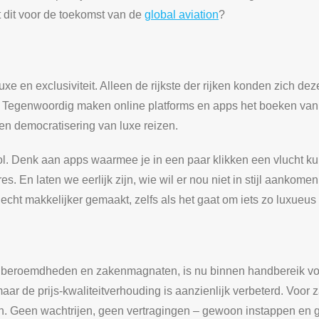
 dit voor de toekomst van de
global aviation
?
uxe en exclusiviteit. Alleen de rijkste der rijken konden zich d
. Tegenwoordig maken online platforms en apps het boeken van 
een democratisering van luxe reizen.
rol. Denk aan apps waarmee je in een paar klikken een vlucht 
s. En laten we eerlijk zijn, wie wil er nou niet in stijl aankom
echt makkelijker gemaakt, zelfs als het gaat om iets zo luxueus 
 beroemdheden en zakenmagnaten, is nu binnen handbereik voo
ar de prijs-kwaliteitverhouding is aanzienlijk verbeterd. Voor za
gen. Geen wachtrijen, geen vertragingen – gewoon instappen en 