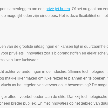
roepen samenleggen om een
privé jet huren
. Of het nu gaat om een
de mogelijkheden zijn eindeloos. Het is deze flexibiliteit en he
Een van de grootste uitdagingen en kansen ligt in duurzaamheid
 voor privéjets. Innovaties zoals biobrandstoffen en elektrische 
mst van luxe luchtvaart.
cht achter veranderingen in de industrie. Slimme technologieën 
 makkelijker maken om luxe reizen te plannen en te boeken. Wat
je vlucht tot het regelen van vervoer op je bestemming? De moge
et langer alleen voorbehouden aan de elite. Dankzij technologisc
voor een breder publiek. En met innovaties op het gebied van du