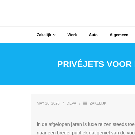
Skip
to
content
Zakelijk
Werk
Auto
Algemeen
PRIVÉJETS VOOR 
MAY 26, 2026
DEVA
ZAKELIJK
In de afgelopen jaren is luxe reizen steeds t
naar een breder publiek dat geniet van de voo