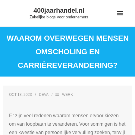
Skip
400jaarhandel.nl
to
Zakelijke blogs voor ondernemers
content
WAAROM OVERWEGEN MENSEN
OMSCHOLING EN
CARRIÈREVERANDERING?
OCT 18, 2023
DEVA
WERK
Er zijn veel redenen waarom mensen ervoor kiezen
om van loopbaan te veranderen. Voor sommigen is het
een kwestie van persoonlijke vervulling zoeken, terwijl