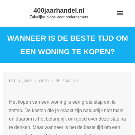
Skip
400jaarhandel.nl
to
Zakelijke blogs voor ondernemers
content
WANNEER IS DE BESTE TIJD OM
EEN WONING TE KOPEN?
DEC 31, 2022
DEVA
ZAKELIJK
Het kopen van een woning is een grote stap om te
zetten. De kosten die je maakt zijn natuurlijk niet mals
en daarom is het belangrijk om goed over deze stap na
te denken. Maar wanneer is het de beste tijd om een