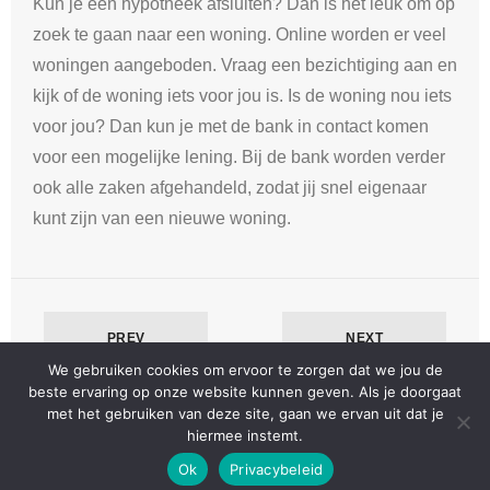
Kun je een hypotheek afsluiten? Dan is het leuk om op
zoek te gaan naar een woning. Online worden er veel
woningen aangeboden. Vraag een bezichtiging aan en
kijk of de woning iets voor jou is. Is de woning nou iets
voor jou? Dan kun je met de bank in contact komen
voor een mogelijke lening. Bij de bank worden verder
ook alle zaken afgehandeld, zodat jij snel eigenaar
kunt zijn van een nieuwe woning.
PREV
NEXT
We gebruiken cookies om ervoor te zorgen dat we jou de
beste ervaring op onze website kunnen geven. Als je doorgaat
met het gebruiken van deze site, gaan we ervan uit dat je
hiermee instemt.
Developed by
Shuttle Themes
. Powered by
WordPress
.
Ok
Privacybeleid